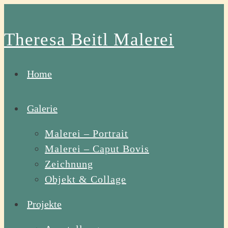
Zum
Inhalt
Theresa Beitl Malerei
springen
Home
Galerie
Malerei – Portrait
Malerei – Caput Bovis
Zeichnung
Objekt & Collage
Projekte